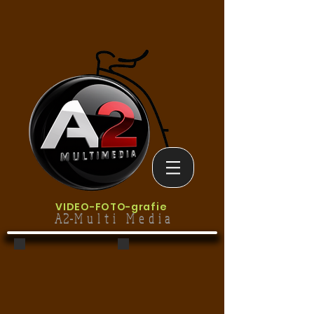
VIDEO-
FOTO-grafie
A2-M u l t i M e d i a
living1