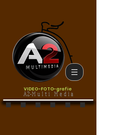
VIDEO-
FOTO-grafie
A2-M u l t i M e d i a
clatronic product foto