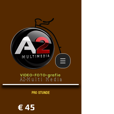
VIDEO-
FOTO-grafie
A2-M u l t i M e d i a
PRO STUNDE
€ 45