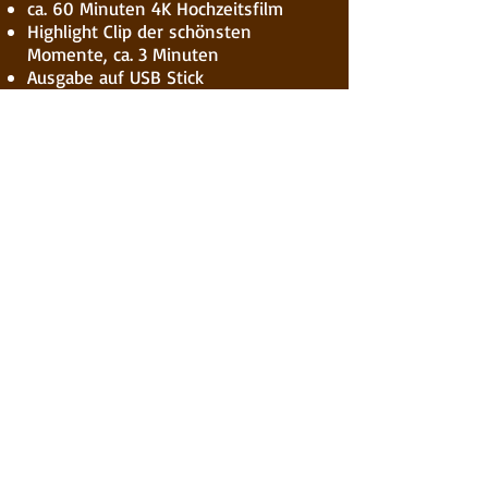
ca. 60 Minuten 4K Hochzeitsfilm
Highlight Clip der schönsten
Momente, ca. 3 Minuten
Ausgabe auf USB Stick
VIDEOPAKET 3 – € 1200
Filmen mit 2 mirrorless und 1
Studio Kamera und verschiedenen
Objektiven
12 h Kamerabegleitung
Filmstart ab Ankleide, eurem
Getting Ready
Begleitung der Trauung
Fotoshooting gefilmt aus mehreren
Perspektiven
ca. 120 Minuten 4K Hochzeitsfilm
Highlight Clip der schönsten
Momente, ca. 3 Minuten
Ausgabe auf USB Stick