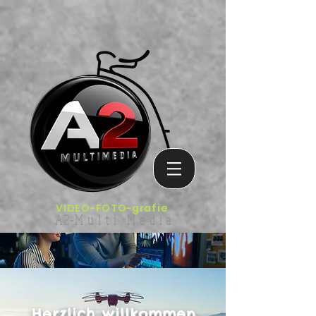
VIDEO-
FOTO-grafie
A2-M u l t i M e d i a
Herzlich willkommen